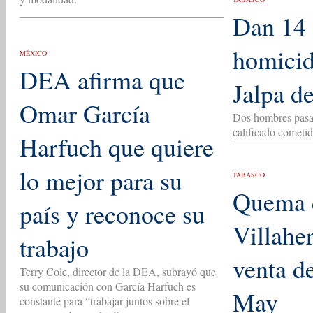
Dan 14 
homicid
MÉXICO
DEA afirma que
Jalpa d
Omar García
Dos hombres pasar
calificado cometi
Harfuch que quiere
lo mejor para su
TABASCO
Quema d
país y reconoce su
Villahe
trabajo
venta d
Terry Cole, director de la DEA, subrayó que
su comunicación con García Harfuch es
May
constante para “trabajar juntos sobre el