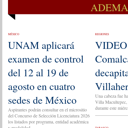
ADEMAS
MÉXICO
REGIONES
UNAM aplicará
VIDEO 
examen de control
Comalca
del 12 al 19 de
decapit
agosto en cuatro
Villahe
sedes de México
Una cabeza fue ha
Villa Macultepec,
durante este miér
Aspirantes podrán consultar en el micrositio
del Concurso de Selección Licenciatura 2026
los listados por programa, entidad académica
y modalidad.
TABASCO