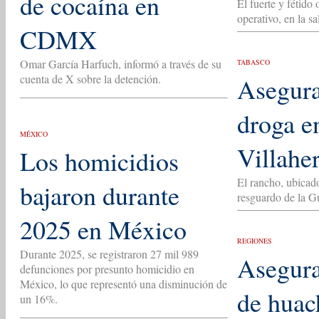
de cocaína en
El fuerte y fétido
operativo, en la 
CDMX
Omar García Harfuch, informó a través de su
TABASCO
cuenta de X sobre la detención.
Asegura
droga e
MÉXICO
Villahe
Los homicidios
El rancho, ubicado
bajaron durante
resguardo de la G
2025 en México
REGIONES
Durante 2025, se registraron 27 mil 989
Asegura
defunciones por presunto homicidio en
México, lo que representó una disminución de
de huac
un 16%.