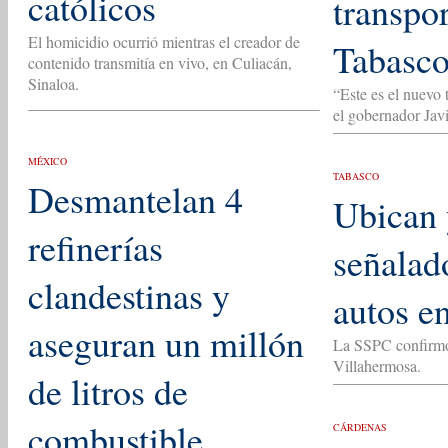
católicos
transpo
El homicidio ocurrió mientras el creador de
Tabasc
contenido transmitía en vivo, en Culiacán,
Sinaloa.
“Este es el nuevo 
el gobernador Jav
MÉXICO
TABASCO
Desmantelan 4
Ubican 
refinerías
señalad
clandestinas y
autos e
aseguran un millón
La SSPC confirmó 
Villahermosa.
de litros de
combustible
CÁRDENAS